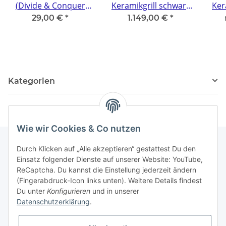
(Divide & Conquer
Keramikgrill schwarz
Ker
System) aus Edelstahl
Ø21zoll
29,00 €
*
1.149,00 €
*
A478mm
Kategorien
Wie wir Cookies & Co nutzen
Durch Klicken auf „Alle akzeptieren“ gestattest Du den
Einsatz folgender Dienste auf unserer Website: YouTube,
Gesetzliche Informationen
ReCaptcha. Du kannst die Einstellung jederzeit ändern
(Fingerabdruck-Icon links unten). Weitere Details findest
Partner
Du unter
Konfigurieren
und in unserer
Datenschutzerklärung
.